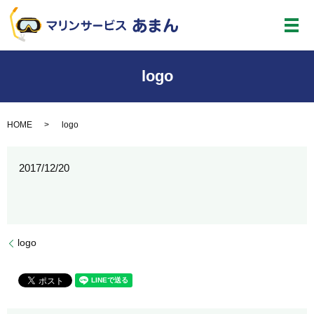
メ
logo
HOME
logo
2017/12/20
logo