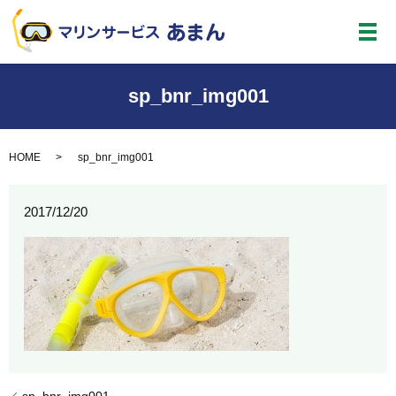
メ
sp_bnr_img001
HOME
sp_bnr_img001
2017/12/20